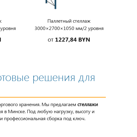
ж
Паллетный стеллаж
 уровня
3000×2700×1050 мм/2 уровня
уровень
на балках, нагрузка на уровень
N
от
1227,84 BYN
до 2200 кг
отовые решения для
оргового хранения. Мы предлагаем
стеллажи
я в Минске. Под любую нагрузку, высоту и
и и профессиональная сборка под ключ.