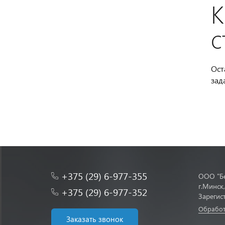
К
с
Ост
зад
+375 (29) 6-977-355
ООО "Бе
г.Минск
+375 (29) 6-977-352
Зарегис
Обработ
Заказать звонок