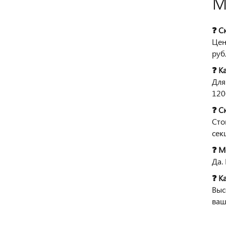
❓ С
Цен
руб
❓ К
Для
120
❓ С
Сто
сек
❓ М
Да.
❓ К
Выс
ваш