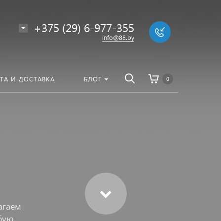
везде
Найти
+375 (29) 6-977-355
info@88.by
ТА И ДОСТАВКА
БЛОГ
0
агаем
юбую