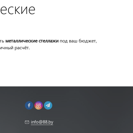
ческие
ать
металлические стеллажи
под ваш бюджет,
ичный расчёт.
info@88.by