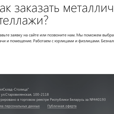
ак заказать металли
теллажи?
авьте заявку на сайте или позвоните нам. Мы поможем выбр
ачи и помещение. Работаем с юрлицами и физлицами. Безнал
лСклад-Столица"
, ул.Старовиленская, 100-2118
трировано в торговом реестре Республики Беларусь за №440193
ка персональных данных
Публичная оферта