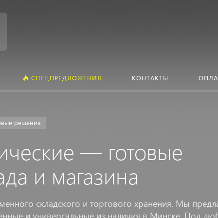
Искать:
СПЕЦПРЕДЛОЖЕНИЯ
КОНТАКТЫ
ОПЛА
товые решения
ические — готовые
ада и магазина
менного складского и торгового хранения. Мы предл
ленные и универсальные из наличия в Минске. Под л