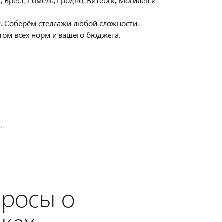
Брест, Гомель, Гродно, Витебск, Могилёв и
. Соберём стеллажи любой сложности.
том всех норм и вашего бюджета.
.
просы о
жах