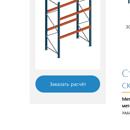
3
ур
С
с
Заказать расчёт
Мет
мет
зад