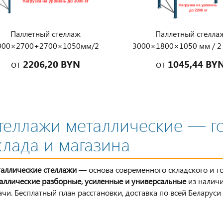
Паллетный стеллаж
Паллетный стелла
000×2700+2700×1050мм/2
3000×1800×1050 мм / 2
овня на балках, нагрузка на
на балках, нагрузка на 
от
2206,20 BYN
от
1045,44 BY
уровень до 3000 кг
до 2200 кг
теллажи металлические — г
клада и магазина
аллические стеллажи
— основа современного складского и т
аллические разборные, усиленные и универсальные
из наличи
ачи. Бесплатный план расстановки, доставка по всей Беларус