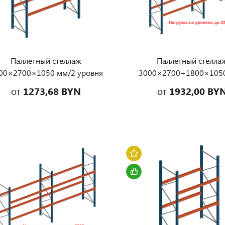
Паллетный стеллаж
Паллетный стелла
00×2700×1050 мм/2 уровня
3000×2700+1800×105
 балках, нагрузка на уровень
уровня на балках, нагру
от
1273,68 BYN
от
1932,00 BY
до 3000 кг
уровень до 2200 к